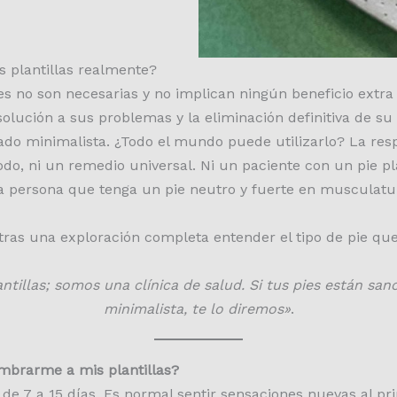
s plantillas realmente?
s no son necesarias y no implican ningún beneficio extra 
olución a sus problemas y la eliminación definitiva de su d
ado minimalista. ¿Todo el mundo puede utilizarlo? La res
todo, ni un remedio universal. Ni un paciente con un pie 
una persona que tenga un pie neutro y fuerte en musculatu
 tras una exploración completa entender el tipo de pie qu
tillas; somos una clínica de salud. Si tus pies están san
minimalista, te lo diremos»
.
mbrarme a mis plantillas?
 de 7 a 15 días. Es normal sentir sensaciones nuevas al p