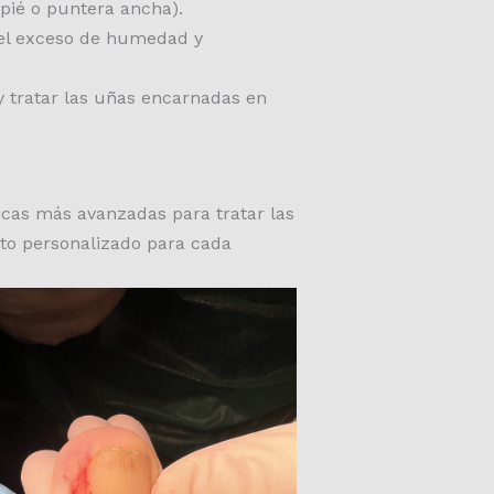
pié o puntera ancha).
 el exceso de humedad y
y tratar las uñas encarnadas en
icas más avanzadas para tratar las
to personalizado para cada