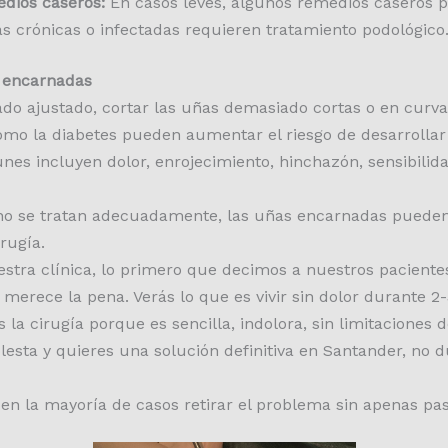
dios caseros:
En casos leves, algunos remedios caseros p
s crónicas o infectadas requieren tratamiento podológico
 encarnadas
ado ajustado, cortar las uñas demasiado cortas o en curv
omo la diabetes pueden aumentar el riesgo de desarrolla
s incluyen dolor, enrojecimiento, hinchazón, sensibilid
no se tratan adecuadamente, las uñas encarnadas pueden 
rugía.
stra clínica, lo primero que decimos a nuestros pacientes
merece la pena. Verás lo que es vivir sin dolor durante 2
 cirugía porque es sencilla, indolora, sin limitaciones de
lesta y quieres una solución definitiva en Santander, no 
en la mayoría de casos retirar el problema sin apenas pas