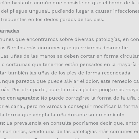
ión bastante común que consiste en que el borde de la uña
és del pliegue ungueal, pudiendo llegar a causar infecci
frecuentes en los dedos gordos de los pies.
carnadas
nes que encontramos sobre diversas patologías, en conc
 los 5 mitos más comunes que querriamos desmentir:
Las uñas de las manos se deben cortar en forma circular,
es o cortaúñas que tenemos están pensados en la mayoría 
rtar también las uñas de los pies de forma redondeada.
nque parezca que puede aliviar el dolor, este remedio ca
 más. Por otra parte, cuanto más algodón pongamos mayor s
rse con aparatos:
No puede corregirse la forma de la uña
or el canal, pero no vamos a conseguir modificar la form
la forma que adopta la uña durante su crecimiento.
as:
La prevalencia en consulta podriamos decir que, entor
 son niños, siendo una de las patologías más comunes e