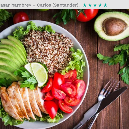
★
★
★
★
★
pasar hambre» – Carlos (Santander).