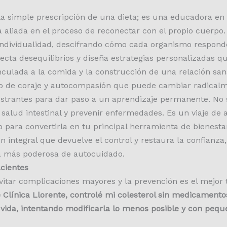
e la simple prescripción de una dieta; es una educadora en 
a aliada en el proceso de reconectar con el propio cuerpo.
oindividualidad, descifrando cómo cada organismo respond
tecta desequilibrios y diseña estrategias personalizadas qu
culada a la comida y la construcción de una relación san
acto de coraje y autocompasión que puede cambiar radicalm
frustrantes para dar paso a un aprendizaje permanente. No 
 salud intestinal y prevenir enfermedades. Es un viaje d
ara convertirla en tu principal herramienta de bienestar.
n integral que devuelve el control y restaura la confianz
ma más poderosa de autocuidado.
cientes
tar complicaciones mayores y la prevención es el mejor 
de Clínica Llorente, controlé mi colesterol sin medicament
vida, intentando modificarla lo menos posible y con peq