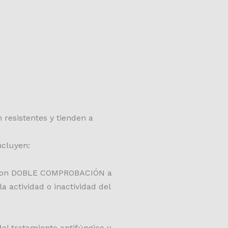
 resistentes y tienden a
ncluyen:
a con DOBLE COMPROBACIÓN a
a actividad o inactividad del
del tratamiento antifúngico y