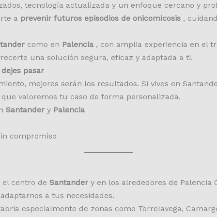
ados, tecnología actualizada y un enfoque cercano y profe
arte a
prevenir futuros episodios de onicomicosis
, cuidand
tander
como en
Palencia
, con amplia experiencia en el t
ecerte una solución segura, eficaz y adaptada a ti.
 dejes pasar
iento, mejores serán los resultados. Si vives en Santander
a que valoremos tu caso de forma personalizada.
en
Santander
y
Palencia
sin compromiso
 el centro de
Santander
y en los alrededores de Palencia C
a adaptarnos a tus necesidades.
abria especialmente de zonas como Torrelavega, Camargo,