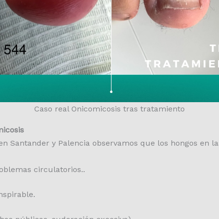
Caso real Onicomicosis tras tratamiento
icosis
 en Santander y Palencia observamos que los hongos en l
blemas circulatorios..
nspirable.