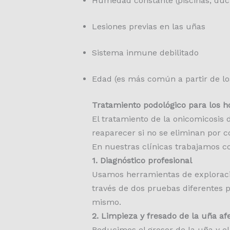
Humedad constante (piscinas, duch
Lesiones previas en las uñas
Sistema inmune debilitado
Edad (es más común a partir de lo
Tratamiento podológico para los h
El tratamiento de la onicomicosis
reaparecer si no se eliminan por 
En nuestras clínicas trabajamos c
1. Diagnóstico profesional
Usamos herramientas de explorac
través de dos pruebas diferentes pa
mismo.
2. Limpieza y fresado de la uña af
Reducimos el grosor de la uña y eli