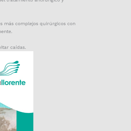
os más complejos quirúrgicos con
mente.
itar caídas.