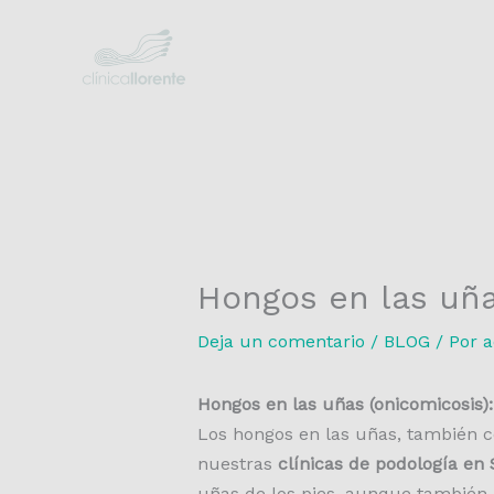
Ir
al
contenido
Hongos en las uña
Deja un comentario
/
BLOG
/ Por
a
Hongos en las uñas (onicomicosis):
Los hongos en las uñas, también
nuestras
clínicas de podología en
uñas de los pies, aunque también