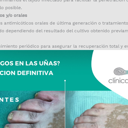
o posible.
os y/o orales
 antimicóticos orales de última generación o tratamient
do dependiendo del resultado del cultivo obtenido previa
iento periódico para asegurar la recuperación total y ev