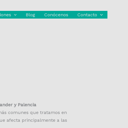
iones
Blog
Conócenos
Contacto
tander y Palencia
 más comunes que tratamos en
que afecta principalmente a las