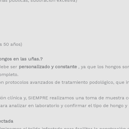
as públicas, sudoración excesiva)
s 50 años)
ongos en las uñas.?
 debe ser
personalizado y constante
, ya que los hongos son
completo.
on protocolos avanzados de tratamiento podológico, que i
ión clínica y, SIEMPRE realizamos una toma de muestr
ra analizar en laboratorio y confirmar el tipo de hongo y l
ectada
minamos el tejido infectado para facilitar la penetración 