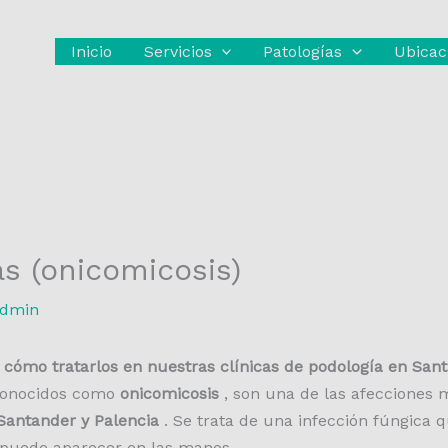
Inicio
Servicios
Patologías
Ubicac
s (onicomicosis)
dmin
 cómo tratarlos en nuestras clínicas de podología en San
 conocidos como
onicomicosis
, son una de las afecciones
 Santander y Palencia
. Se trata de una infección fúngica 
 puede aparecer en las manos.