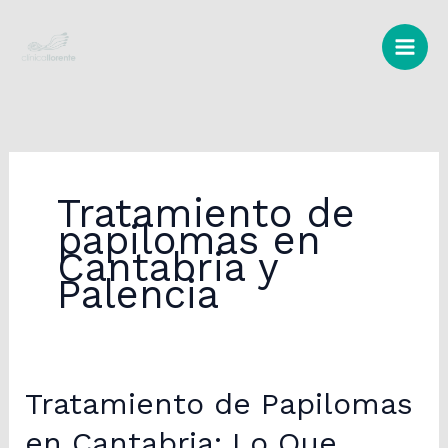
Ir
al
contenido
Tratamiento de
papilomas en
Cantabria y
Palencia
Tratamiento de Papilomas
en Cantabria: Lo Que