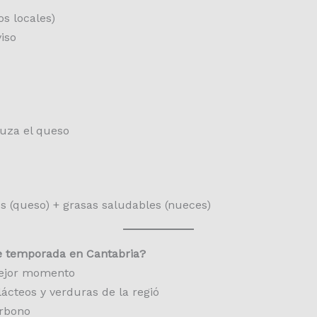
s locales)
iso
uza el queso
os (queso) + grasas saludables (nueces)
e temporada en Cantabria?
mejor momento
lácteos y verduras de la regió
arbono