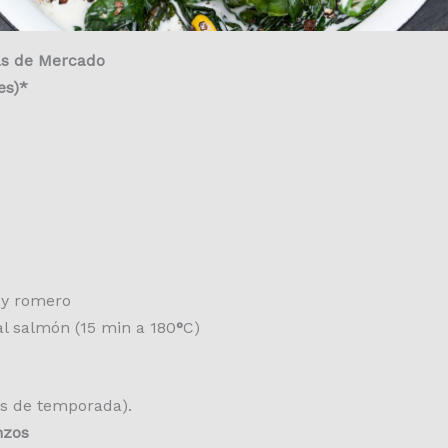
ras de Mercado
es)*
 y romero
al salmón (15 min a 180
°
C)
as de temporada).
nzos