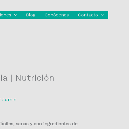
iones
Blog
Conócenos
Contacto
a | Nutrición
r
admin
fáciles, sanas y con ingredientes de