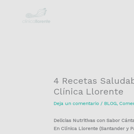
Ir
al
contenido
4 Recetas Saludab
Clínica Llorente
Deja un comentario
/
BLOG
,
Comer 
Delicias Nutritivas con Sabor Cánt
En Clínica Llorente (Santander y Pa