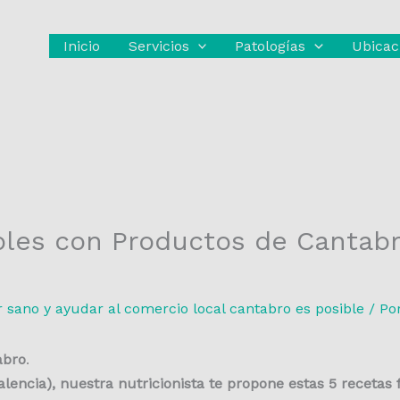
Inicio
Servicios
Patologías
Ubicac
les con Productos de Cantabri
sano y ayudar al comercio local cantabro es posible
/ Po
abro
.
lencia), nuestra nutricionista te propone estas 5 recetas 